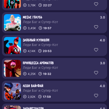
3,78K
22:27
3.0
Месье голубь
Леди Баг и Супер-Кот
3,45K
19:57
4.0
Злобный купидон
Леди Баг и Супер-Кот
4,14K
20:53
3.0
Принцесса ароматов
Леди Баг и Супер-Кот
4,25K
19:32
4.0
Леди Вай-Фай
Леди Баг и Супер-Кот
2,92K
17:59
4.0