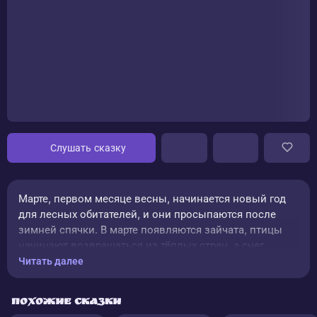
Слушать сказку
Марте, первом месяце весны, начинается новый год
для лесных обитателей, и они просыпаются после
зимней спячки. В марте появляются зайчата, птицы
начинают возвращаться из тёплых стран, а снег
начинает активно таять.
Читать далее
Похожие сказки