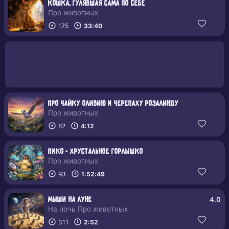
Кошка, гулявшая сама по себе
Про животных
175
33:40
Про чайку Оливию и черепаху Розалинду
Про животных
82
4:12
Пико - Хрустальное Горлышко
Про животных
93
1:52:49
4.0
Мыши на Луне
На ночь Про животных
311
2:52