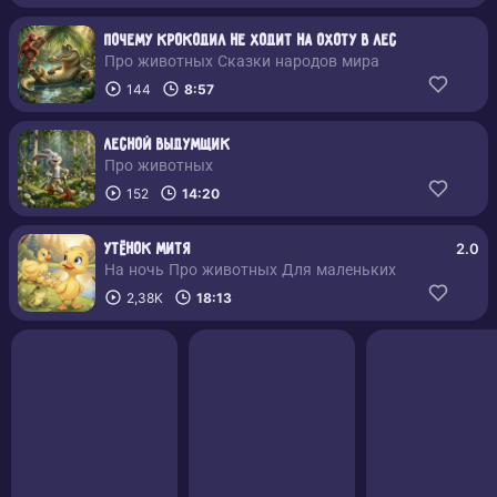
Почему крокодил не ходит на охоту в лес
Про животных Сказки народов мира
144
8:57
Лесной выдумщик
Про животных
152
14:20
2.0
Утёнок Митя
На ночь Про животных Для маленьких
2,38K
18:13