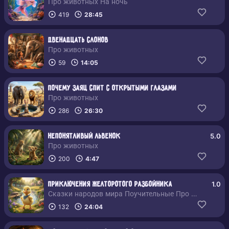
Про животных На ночь
419
28:45
Двенадцать слонов
Про животных
59
14:05
Почему заяц спит с открытыми глазами
Про животных
286
26:30
5.0
Непонятливый львенок
Про животных
200
4:47
1.0
Приключения желторотого разбойника
Сказки народов мира Поучительные Про животных
132
24:04