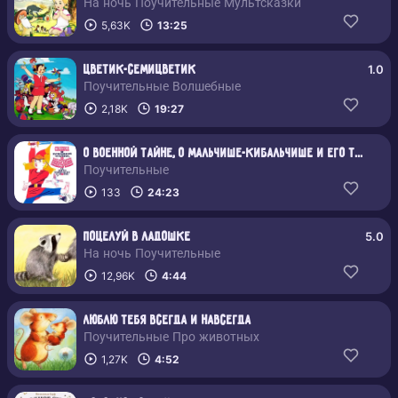
На ночь Поучительные Мультсказки
5,63K
13:25
1.0
Цветик-семицветик
Поучительные Волшебные
2,18K
19:27
О Военной тайне, о Мальчише-Кибальчише и его твёрдом слове
Поучительные
133
24:23
5.0
Поцелуй в ладошке
На ночь Поучительные
12,96K
4:44
Люблю тебя всегда и навсегда
Поучительные Про животных
1,27K
4:52