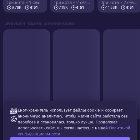
Три кота - 1 сезон
Три кота - 2 сезон
Три кота - 2 сезон
9,79K
4:51
7,19K
4:51
11,53K
4:51
Может быть интересно
🦝
Енот-хранитель использует файлы cookie и собирает
анонимную аналитику, чтобы магия сайта работала без
🍪
перебоев и становилась только лучше. Продолжая
использовать сайт, вы соглашаетесь с нашей
Политикой
конфиденциальности
.